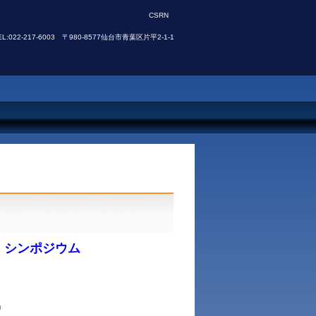
CSRN
EL:022-217-6003 〒980-8577仙台市青葉区片平2-1-1
」シンポジウム
n