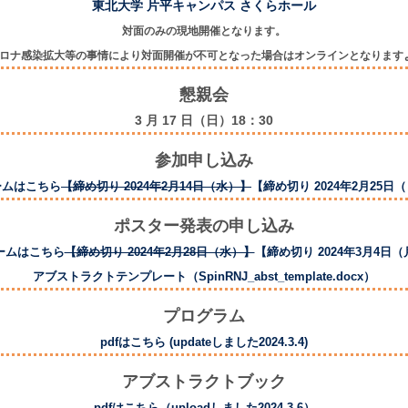
東北大学 片平キャンパス さくらホール
対面のみの現地開催となります。
ロナ感染拡大等の事情により対面開催が不可となった場合はオンラインとなります
懇親会
3 月 17 日（日）18：30
参加申し込み
ームはこちら
【締め切り 2024年2月14日（水）】
【締め切り 2024年2月25日
ポスター発表の申し込み
ームはこちら
【締め切り 2024年2月28日（水）】
【締め切り 2024年3月4日
アブストラクトテンプレート（SpinRNJ_abst_template.docx）
プログラム
pdfはこちら (updateしました2024.3.4)
アブストラクトブック
pdfはこちら（uploadしました2024.3.6）